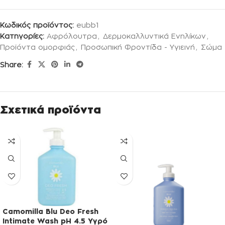
Κωδικός προϊόντος:
eubb1
Κατηγορίες:
Αφρόλουτρα
,
Δερμοκαλλυντικά Ενηλίκων
,
Προϊόντα ομορφιάς
,
Προσωπική Φροντίδα - Υγιεινή
,
Σώμα
Share:
Σχετικά προϊόντα
Camomilla Blu Deo Fresh
Intimate Wash pH 4.5 Υγρό