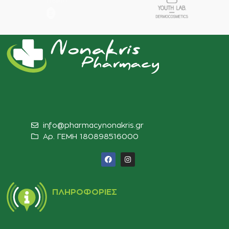
info@pharmacynonakris.gr
Αρ. ΓΕΜΗ 180898516000‬
ΠΛΗΡΟΦΟΡΊΕΣ