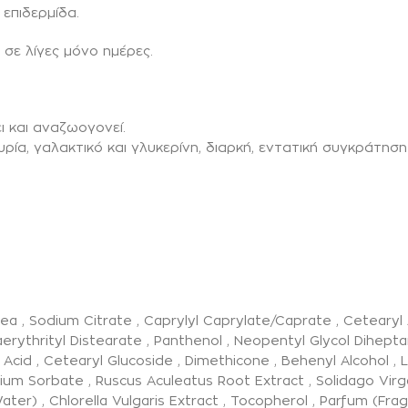
επιδερμίδα.
σε λίγες μόνο ημέρες.
ι και αναζωογονεί.
ία, γαλακτικό και γλυκερίνη, διαρκή, εντατική συγκράτηση
 Urea , Sodium Citrate , Caprylyl Caprylate/Caprate , Ceteary
aerythrityl Distearate , Panthenol , Neopentyl Glycol Dihep
 Acid , Cetearyl Glucoside , Dimethicone , Behenyl Alcohol , 
tassium Sorbate , Ruscus Aculeatus Root Extract , Solidago Vi
ter) , Chlorella Vulgaris Extract , Tocopherol , Parfum (Fra