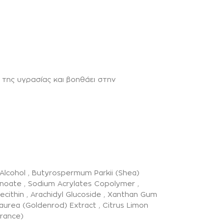
 της υγρασίας και βοηθάει στην
l Alcohol , Butyrospermum Parkii (Shea)
tanoate , Sodium Acrylates Copolymer ,
Lecithin , Arachidyl Glucoside , Xanthan Gum
rgaurea (Goldenrod) Extract , Citrus Limon
grance)