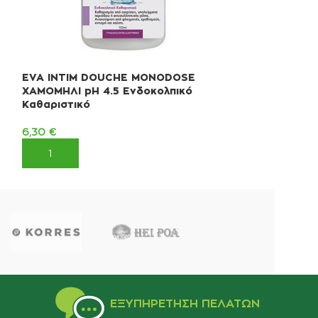
EVA INTIM DOUCHE MONODOSE
FREZYDERM D
ΧΑΜΟΜΗΛΙ pH 4.5 Ενδοκολπικό
CREAM ANTI-
Καθαριστικό
59,10
€
6,30
€
ΠΡΟΣΘΉΚΗ ΣΤ
ΠΡΟΣΘΉΚΗ ΣΤΟ ΚΑΛΆΘΙ
ΕΞΥΠΗΡΈΤΗΣΗ ΠΕΛΑΤΏΝ