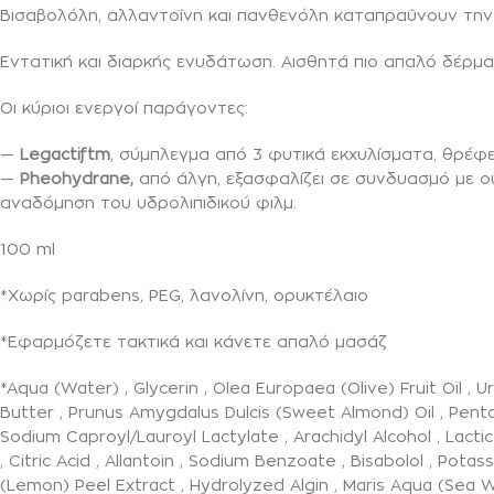
Βισαβολόλη, αλλαντοΐνη και πανθενόλη καταπραΰνουν την 
Εντατική και διαρκής ενυδάτωση. Αισθητά πιο απαλό δέρμα 
Οι κύριοι ενεργοί παράγοντες:
—
Legactiftm
, σύμπλεγμα από 3 φυτικά εκχυλίσματα, θρέφε
—
Pheohydrane,
από άλγη, εξασφαλίζει σε συνδυασμό με ουρ
αναδόμηση του υδρολιπιδικού φιλμ.
100 ml
*Χωρίς parabens, PEG, λανολίνη, ορυκτέλαιο
*Εφαρμόζετε τακτικά και κάνετε απαλό μασάζ
*Aqua (Water) , Glycerin , Olea Europaea (Olive) Fruit Oil ,
Butter , Prunus Amygdalus Dulcis (Sweet Almond) Oil , Pent
Sodium Caproyl/Lauroyl Lactylate , Arachidyl Alcohol , Lactic
, Citric Acid , Allantoin , Sodium Benzoate , Bisabolol , Po
(Lemon) Peel Extract , Hydrolyzed Algin , Maris Aqua (Sea Wa