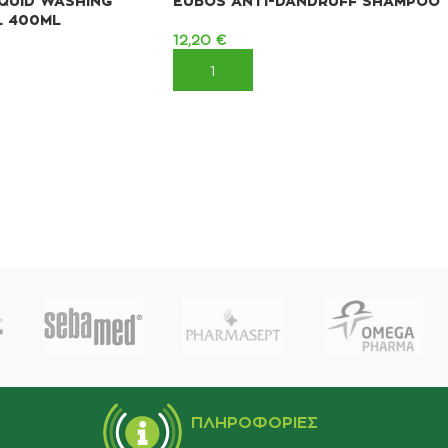
IQUID WASHING
EUBOS ANTI-DANDRUFF SHAMPOO
L 400ML
12,20
€
ΠΡΟΣΘΉΚΗ ΣΤΟ ΚΑΛΆΘΙ
ΚΑΛΆΘΙ
ΠΛΗΡΟΦΟΡΊΕΣ