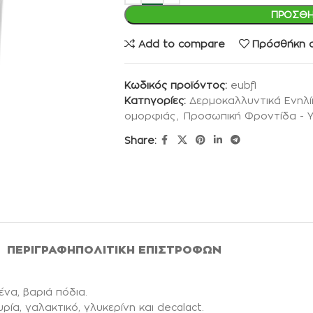
ΠΡΟΣΘΉ
Add to compare
Πρόσθήκη σ
Κωδικός προϊόντος:
eubfl
Κατηγορίες:
Δερμοκαλλυντικά Ενηλ
ομορφιάς
,
Προσωπική Φροντίδα - Υ
Share:
ΠΕΡΙΓΡΑΦΉ
ΠΟΛΙΤΙΚΉ ΕΠΙΣΤΡΟΦΏΝ
να, βαριά πόδια.
ία, γαλακτικό, γλυκερίνη και decalact.