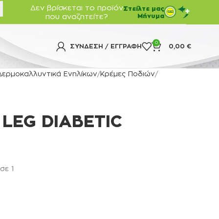
Δεν βρίσκεται το προϊόν
Στείλτε μας
που αναζητείτε?
Μήνυμα
0
ΣΎΝΔΕΣΗ / ΕΓΓΡΑΦΉ
0,00
€
Δερμοκαλλυντικά Ενηλίκων
Κρέμες Ποδιών
 LEG DIABETIC
σε 1