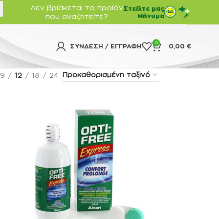
Δεν βρίσκεται το προϊόν
Στείλτε μας
που αναζητείτε?
Μήνυμα
0
ΣΎΝΔΕΣΗ / ΕΓΓΡΑΦΉ
0,00
€
9
12
18
24