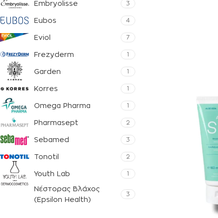
Embryolisse
3
Eubos
4
Eviol
7
Frezyderm
1
Garden
1
Korres
1
Omega Pharma
1
Pharmasept
2
Sebamed
3
Tonotil
2
Youth Lab
1
Νέστορας Βλάχος
3
(Epsilon Health)