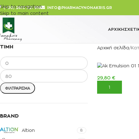
Skip to navigation
(+30) 2610 321 916
INFO@PHARMACYNONAKRIS.GR
Skip to main content
ΑΡΧΙΚΉ
ΣΧΕΤΙ
ΤΙΜΉ
Αρχική σελίδα
Κα
29,80
€
ΠΡΟΣΘΉΚΗ ΣΤΟ 
ΦΙΛΤΡΆΡΙΣΜΑ
BRAND
Altion
8