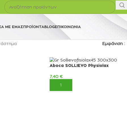
ΚΆ ΜΕ ΕΜΆΣ
ΠΡΟΪΌΝΤΑ
BLOG
ΕΠΙΚΟΙΝΩΝΊΑ
τάστημα
Εμφάνιση
Aboca SOLLIEVO Physiolax
7,40
€
ΚΑΛΆΘΙ
ΠΡΟΣΘΉΚΗ ΣΤΟ ΚΑΛΆΘΙ