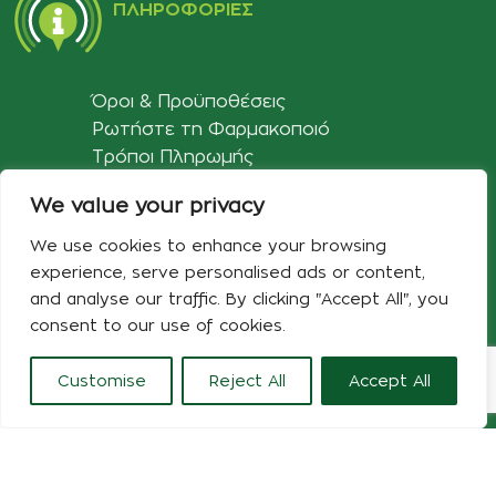
ΠΛΗΡΟΦΟΡΊΕΣ
Όροι & Προϋποθέσεις
Ρωτήστε τη Φαρμακοποιό
Τρόποι Πληρωμής
We value your privacy
ΕΠΙΠΛΈΟΝ ΠΑΡΟΧΈΣ
We use cookies to enhance your browsing
experience, serve personalised ads or content,
and analyse our traffic. By clicking "Accept All", you
Δωροεπιταγή
consent to our use of cookies.
Customise
Reject All
Accept All
ΕΞΥΠΗΡΈΤΗΣΗ ΠΕΛΑΤΏΝ
0
τάστημα
Φίλτρα
Αγαπημένα
Ο λογαριασμός μου
Καλάθι
Επικοινωνήστε μαζί μας