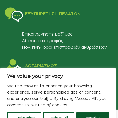
ΕΞΥΠΗΡΈΤΗΣΗ ΠΕΛΑΤΏΝ
Επικοινωνήστε μαζί μας
Αίτηση επιστροφής
Πολιτική- όροι επιστροφών ακυρώσεων
ΛΟΓΑΡΙΑΣΜΟΣ
We value your privacy
Στοιχεία λογαριασμού
We use cookies to enhance your browsing
Λίστα αγαπημένων
experience, serve personalised ads or content,
and analyse our traffic. By clicking "Accept All", you
Copyright 2024 Developed & Designed by
Best Cybernetics
consent to our use of cookies.
Customise
Reject All
Accept All