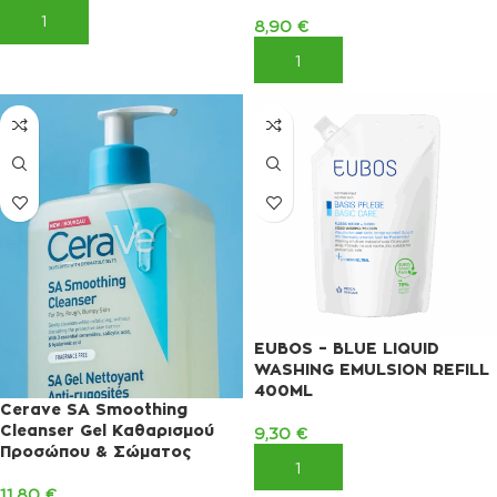
ΠΡΟΣΘΉΚΗ ΣΤΟ ΚΑΛΆΘΙ
8,90
€
ΠΡΟΣΘΉΚΗ ΣΤΟ ΚΑΛΆΘΙ
EUBOS – BLUE LIQUID
WASHING EMULSION REFILL
400ML
Cerave SA Smoothing
Cleanser Gel Καθαρισμού
9,30
€
Προσώπου & Σώματος
ΠΡΟΣΘΉΚΗ ΣΤΟ ΚΑΛΆΘΙ
11,80
€