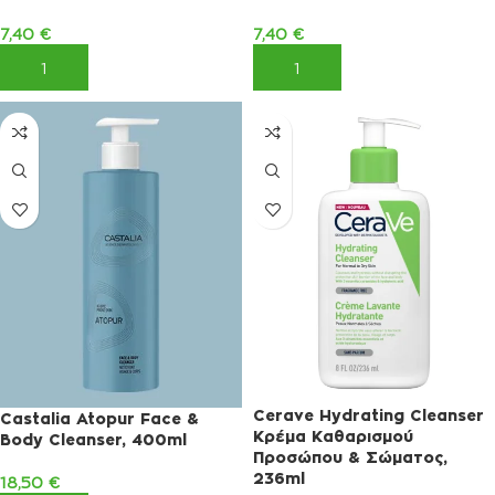
7,40
€
7,40
€
ΠΡΟΣΘΉΚΗ ΣΤΟ ΚΑΛΆΘΙ
ΠΡΟΣΘΉΚΗ ΣΤΟ ΚΑΛΆΘΙ
Cerave Hydrating Cleanser
Castalia Atopur Face &
Κρέμα Καθαρισμού
Body Cleanser, 400ml
Προσώπου & Σώματος,
236ml
18,50
€