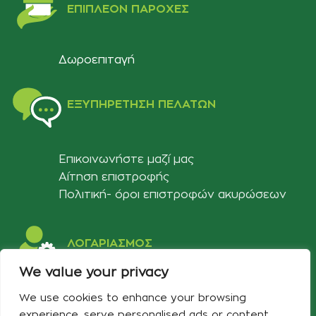
ΕΠΙΠΛΈΟΝ ΠΑΡΟΧΈΣ
Δωροεπιταγή
ΕΞΥΠΗΡΈΤΗΣΗ ΠΕΛΑΤΏΝ
Επικοινωνήστε μαζί μας
Αίτηση επιστροφής
Πολιτική- όροι επιστροφών ακυρώσεων
ΛΟΓΑΡΙΑΣΜΟΣ
We value your privacy
Στοιχεία λογαριασμού
We use cookies to enhance your browsing
Λίστα αγαπημένων
experience, serve personalised ads or content,