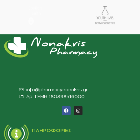
info@pharmacynonakris.gr
Αρ. ΓΕΜΗ 180898516000‬
ΠΛΗΡΟΦΟΡΊΕΣ