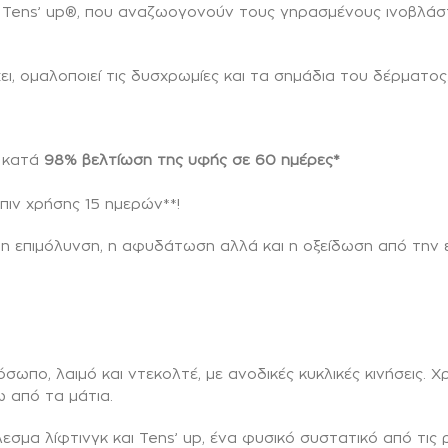
 Tens’ up®, που αναζωογονούν τους γηρασμένους ινοβλάστ
ι, ομαλοποιεί τις δυσχρωμίες και τα σημάδια του δέρματος
ι κατά
98% βελτίωση της υφής σε 60 ημέρες*
πιν χρήσης 15 ημερών**!
η επιμόλυνση, η αφυδάτωση αλλά και η οξείδωση από την 
ωπο, λαιμό και ντεκολτέ, με ανοδικές κυκλικές κινήσεις. Χρ
 από τα μάτια.
σμα λίφτινγκ και Tens’ up, ένα φυσικό συστατικό από τις 