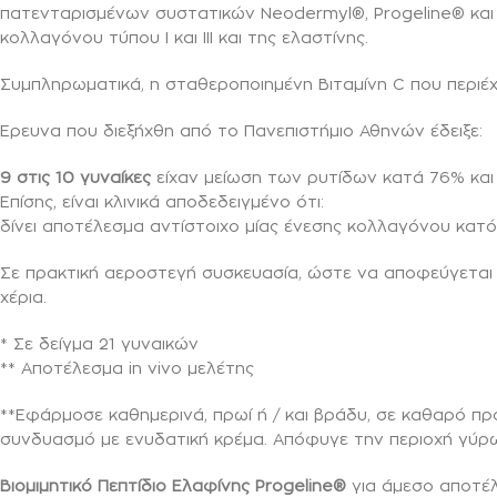
πατενταρισμένων συστατικών Neodermyl®, Progeline® και
κολλαγόνου τύπου Ι και ΙΙΙ και της ελαστίνης.
Συμπληρωματικά, η σταθεροποιημένη Βιταμίνη C που περιέχε
Έρευνα που διεξήχθη από το Πανεπιστήμιο Αθηνών έδειξε:
9 στις 10 γυναίκες
είχαν μείωση των ρυτίδων κατά 76% κα
Επίσης, είναι κλινικά αποδεδειγμένο ότι:
δίνει αποτέλεσμα αντίστοιχο μίας ένεσης κολλαγόνου κατό
Σε πρακτική αεροστεγή συσκευασία, ώστε να αποφεύγεται 
χέρια.
* Σε δείγμα 21 γυναικών
** Αποτέλεσμα in vivo μελέτης
**Εφάρμοσε καθημερινά, πρωί ή / και βράδυ, σε καθαρό πρόσ
συνδυασμό με ενυδατική κρέμα. Απόφυγε την περιοχή γύρω
Bιομιμητικό Πεπτίδιο Ελαφίνης Progeline®
για άμεσο αποτέλε