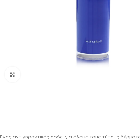
Κλικ για μεγέθυνση
Ένας αντιγηραντικός ορός, για όλους τους τύπους δέρματ