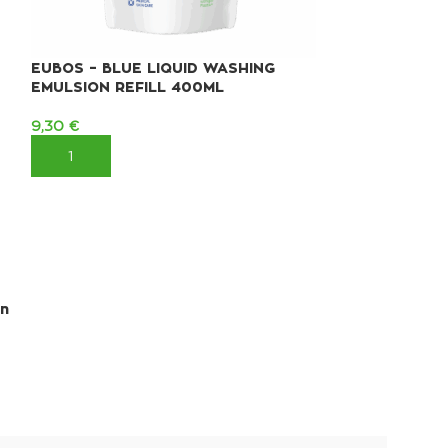
EUBOS – BLUE LIQUID WASHING
EUBOS ANTI-
EMULSION REFILL 400ML
12,20
€
9,30
€
ΠΡΟΣΘΉΚΗ ΣΤ
ΠΡΟΣΘΉΚΗ ΣΤΟ ΚΑΛΆΘΙ
ση