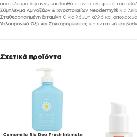
αποτέλεσμα λίφτινγκ και βοηθά στην επαναφορά του οβά
Σύμπλεγμα Αμινοξέων & Ιχνοστοιχείων Neodermyl®
για λεί
Σταθεροποιημένη Βιταμίνη C
για λάμψη αλλά και αποχρωμ
Υαλουρονικό Οξύ και Σακχαρομύκητες
για εντατική και βα
Σχετικά προϊόντα
Camomilla Blu Deo Fresh Intimate