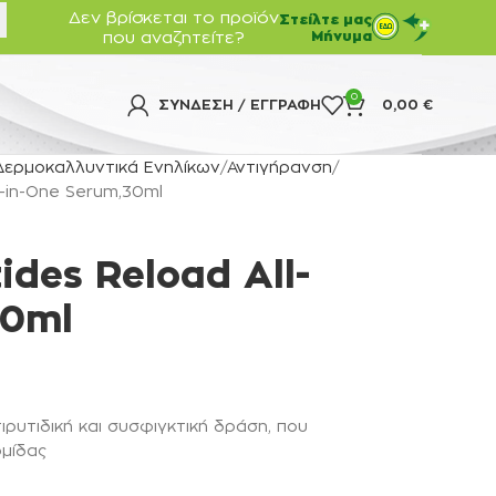
Δεν βρίσκεται το προϊόν
Στείλτε μας
που αναζητείτε?
Μήνυμα
0
ΣΎΝΔΕΣΗ / ΕΓΓΡΑΦΉ
0,00
€
Δερμοκαλλυντικά Ενηλίκων
Αντιγήρανση
l-in-One Serum,30ml
ides Reload All-
30ml
ρυτιδική και συσφιγκτική δράση, που
ρμίδας