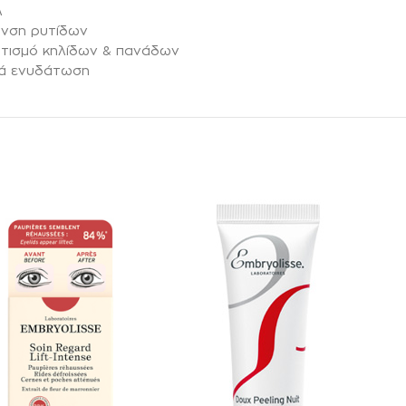
λ
ανση ρυτίδων
ατισμό κηλίδων & πανάδων
θιά ενυδάτωση