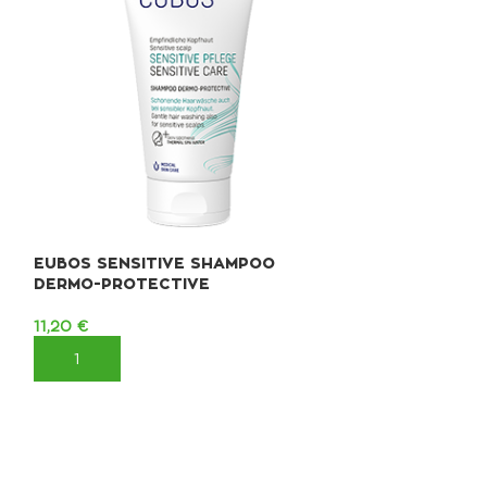
EUBOS SENSITIVE SHAMPOO
DERMO-PROTECTIVE
11,20
€
ΠΡΟΣΘΉΚΗ ΣΤΟ ΚΑΛΆΘΙ
EVA INTIM D
ΧΑΜΟΜΗΛΙ pH 
Καθαριστικό
6,30
€