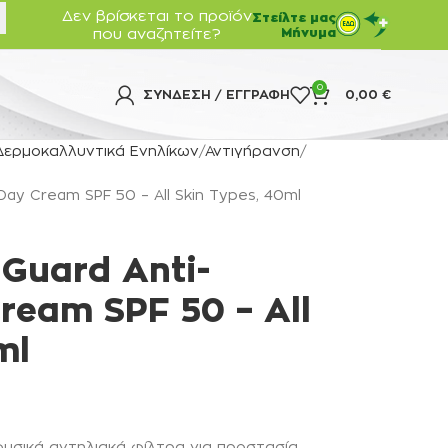
Δεν βρίσκεται το προϊόν
Στείλτε μας
που αναζητείτε?
Μήνυμα
0
ΣΎΝΔΕΣΗ / ΕΓΓΡΑΦΉ
0,00
€
Δερμοκαλλυντικά Ενηλίκων
Αντιγήρανση
 Day Cream SPF 50 – All Skin Types, 40ml
 Guard Anti-
Cream SPF 50 – All
ml
φυσικά αντηλιακά φίλτρα για προστασία