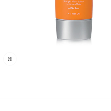
Κλικ για μεγέθυνση