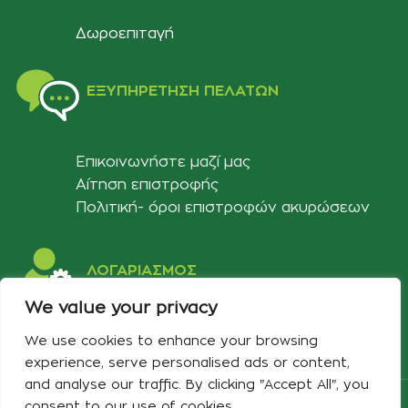
Δωροεπιταγή
ΕΞΥΠΗΡΈΤΗΣΗ ΠΕΛΑΤΏΝ
Επικοινωνήστε μαζί μας
Αίτηση επιστροφής
Πολιτική- όροι επιστροφών ακυρώσεων
ΛΟΓΑΡΙΑΣΜΟΣ
We value your privacy
Στοιχεία λογαριασμού
We use cookies to enhance your browsing
Λίστα αγαπημένων
experience, serve personalised ads or content,
and analyse our traffic. By clicking "Accept All", you
Copyright 2024 Developed & Designed by
Best Cybernetics
consent to our use of cookies.