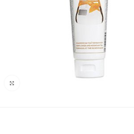
Κλικ για μεγέθυνση