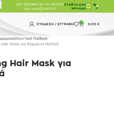
Δεν βρίσκεται το προϊόν
Στείλτε μας
που αναζητείτε?
Μήνυμα
0
ΣΎΝΔΕΣΗ / ΕΓΓΡΑΦΉ
0,00
€
Δερμοκαλλυντικά Παιδικά
g Hair Mask για Βαμμένα Μαλλιά
ng Hair Mask για
ά