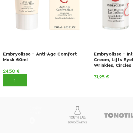
Embryolisse – Anti-Age Comfort
Embryolisse – Int
Mask 60ml
Cream, Lifts Eye
Wrinkles, Circles
24,50
€
31,25
€
ΠΡΟΣΘΉΚΗ ΣΤΟ ΚΑΛΆΘΙ
ΠΡΟΣΘΉΚΗ ΣΤΟ 