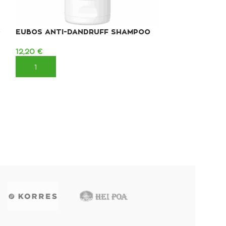
&
EUBOS ANTI-DANDRUFF SHAMPOO
EUBOS SENSI
DERMO-PROTE
12,20
€
11,20
€
ΠΡΟΣΘΉΚΗ ΣΤΟ ΚΑΛΆΘΙ
ΠΡΟΣΘΉΚΗ ΣΤ