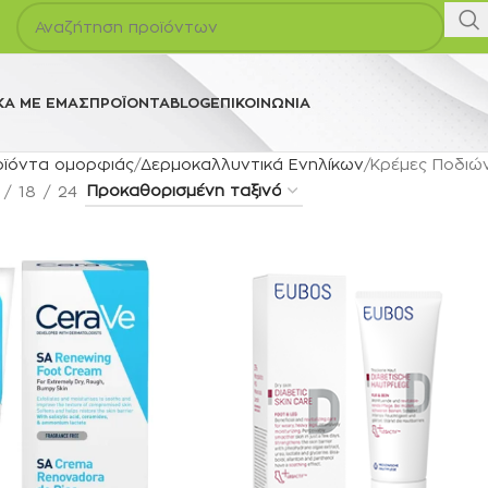
ΚΆ ΜΕ ΕΜΆΣ
ΠΡΟΪΌΝΤΑ
BLOG
ΕΠΙΚΟΙΝΩΝΊΑ
οϊόντα ομορφιάς
Δερμοκαλλυντικά Ενηλίκων
Κρέμες Ποδιώ
18
24