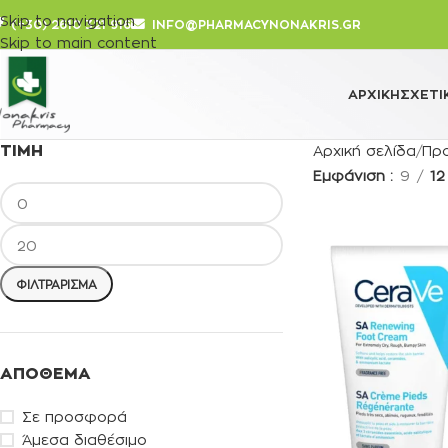
Skip to navigation
(+30) 2610 321 916
INFO@PHARMACYNONAKRIS.GR
Skip to main content
ΑΡΧΙΚΉ
ΣΧΕΤΙ
ΤΙΜΉ
Αρχική σελίδα
Πρ
Εμφάνιση
9
12
ΦΙΛΤΡΆΡΙΣΜΑ
ΑΠΌΘΕΜΑ
Σε προσφορά
Άμεσα διαθέσιμο