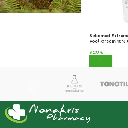
ΔΩΡΟ 1
ΑΦΡΟΛΟΥΤΡΟ
Sebamed Extreme
KORRES
Foot Cream 10% 
Με αγορές 2 περιποίησης
9,20
€
ανδρικής σειράς
ΠΡΟΣΘΉΚΗ ΣΤΟ 