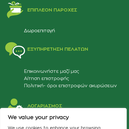
ΕΠΙΠΛΈΟΝ ΠΑΡΟΧΈΣ
Δωροεπιταγή
ΕΞΥΠΗΡΈΤΗΣΗ ΠΕΛΑΤΏΝ
Επικοινωνήστε μαζί μας
Αίτηση επιστροφής
Πολιτική- όροι επιστροφών ακυρώσεων
ΛΟΓΑΡΙΑΣΜΟΣ
We value your privacy
Στοιχεία λογαριασμού
We use cookies to enhance your browsing