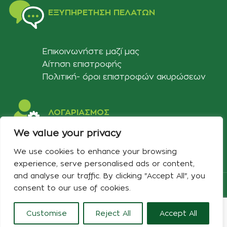
ΕΞΥΠΗΡΈΤΗΣΗ ΠΕΛΑΤΏΝ
Επικοινωνήστε μαζί μας
Αίτηση επιστροφής
Πολιτική- όροι επιστροφών ακυρώσεων
ΛΟΓΑΡΙΑΣΜΟΣ
We value your privacy
Στοιχεία λογαριασμού
We use cookies to enhance your browsing
Λίστα αγαπημένων
experience, serve personalised ads or content,
and analyse our traffic. By clicking "Accept All", you
Copyright 2024 Developed & Designed by
Best Cybernetics
consent to our use of cookies.
Customise
Reject All
Accept All
0