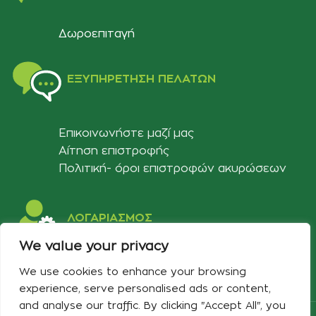
Δωροεπιταγή
ΕΞΥΠΗΡΈΤΗΣΗ ΠΕΛΑΤΏΝ
Επικοινωνήστε μαζί μας
Αίτηση επιστροφής
Πολιτική- όροι επιστροφών ακυρώσεων
ΛΟΓΑΡΙΑΣΜΟΣ
We value your privacy
Στοιχεία λογαριασμού
We use cookies to enhance your browsing
Λίστα αγαπημένων
experience, serve personalised ads or content,
and analyse our traffic. By clicking "Accept All", you
Copyright 2024 Developed & Designed by
Best Cybernetics