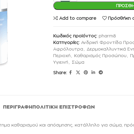
ΠΡΟΣΘΉ
Add to compare
Πρόσθήκη σ
Κωδικός προϊόντος:
pharm8
Κατηγορίες:
Ανδρική Φροντίδα Πρ
Αφρόλουτρα
,
Δερμοκαλλυντικά Εν
Περιοχή
,
Καθαρισμός Προσώπου
,
Π
Υγιεινή
,
Σώμα
Share:
ΠΕΡΙΓΡΑΦΉ
ΠΟΛΙΤΙΚΉ ΕΠΙΣΤΡΟΦΏΝ
ημα καθαρισμού και απόσμησης, κατάλληλο για σώμα, πρόσ