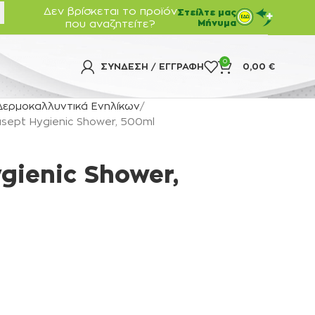
Δεν βρίσκεται το προϊόν
Στείλτε μας
που αναζητείτε?
Μήνυμα
0
ΣΎΝΔΕΣΗ / ΕΓΓΡΑΦΉ
0,00
€
Δερμοκαλλυντικά Ενηλίκων
sept Hygienic Shower, 500ml
gienic Shower,