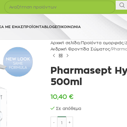
ΚΆ ΜΕ ΕΜΆΣ
ΠΡΟΪΌΝΤΑ
BLOG
ΕΠΙΚΟΙΝΩΝΊΑ
Αρχική σελίδα
Προϊόντα ομορφιάς
Ανδρική Φροντίδα Σώματος
Pharma
Pharmasept Hy
500ml
10,40
€
Σε απόθεμα