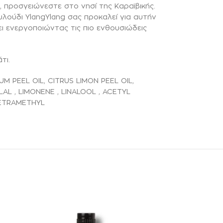
 προσγειώνεστε στο νησί της Καραϊβικής.
λούδι YlangYlang σας προκαλεί για αυτήν
ι ενεργοποιώντας τις πιο ενθουσιώδεις
τι.
M PEEL OIL, CITRUS LIMON PEEL OIL,
AL , LIMONENE , LINALOOL , ACETYL
TETRAMETHYL