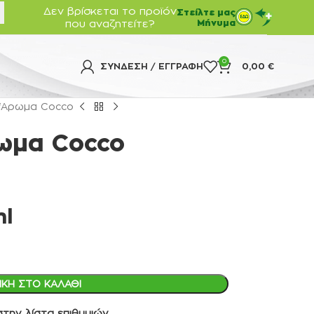
Δεν βρίσκεται το προϊόν
Στείλτε μας
που αναζητείτε?
Μήνυμα
0
ΣΎΝΔΕΣΗ / ΕΓΓΡΑΦΉ
0,00
€
o ‘Αρωμα Cocco
ρωμα Cocco
ml
ΚΗ ΣΤΟ ΚΑΛΆΘΙ
την λίστα επιθυμιών