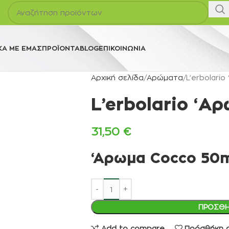
ΚΆ ΜΕ ΕΜΆΣ
ΠΡΟΪΌΝΤΑ
BLOG
ΕΠΙΚΟΙΝΩΝΊΑ
Αρχική σελίδα
Αρώματα
L’erbolari
L’erbolario ‘Α
31,50
€
‘Αρωμα Cocco 50
ΠΡΟΣΘΉ
Add to compare
Πρόσθήκη σ