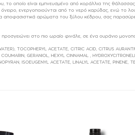
, το οποίο είναι εμπνευσμένο από κοράλλια της θάλασσας,
νειρο, ενεργοποιούνται από το νερό καρύδας, ενώ το λου
ε τα αποφασιστικά αρώματα του ξύλου κέδρου, σας παρασύρε
 προσγειώνει στο πιο ωραίο φινάλε, σε ένα ουράνιο μονοπά
ATER), TOCOPHERYL ACETATE, CITRIC ACID, CITRUS AURANTIU
, COUMARIN, GERANIOL, HEXYL CINNAMAL , HYDROXYCITRONELL
OPYRAN, ISOEUGENYL ACETATE, LINALYL ACETATE, PINENE, 