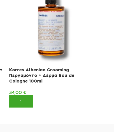
+
Korres Athenian Grooming
Korres Avgous
Περγαμόντο + Δέρμα Eau de
50ml
Cologne 100ml
24,00
€
34,00
€
ΠΡΟΣΘΉΚΗ ΣΤ
ΠΡΟΣΘΉΚΗ ΣΤΟ ΚΑΛΆΘΙ