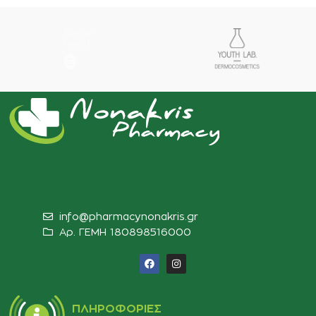
info@pharmacynonakris.gr
Αρ. ΓΕΜΗ 180898516000‬
ΠΛΗΡΟΦΟΡΊΕΣ