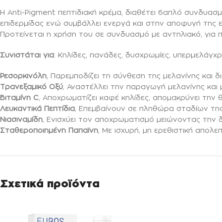
Η Anti-Pigment πεπτιδιακή κρέμα, διαθέτει 6απλό συνδυ
επιδερμίδας ενώ συμβάλλει ενεργά και στην αποφυγή της 
Προτείνεται η χρήση του σε συνδυασμό με αντηλιακό, για 
Συνιστάται για
: Kηλίδες, πανάδες, δυσχρωμίες, υπερμελάγχ
Ρεσορκινόλη
, Παρεμποδίζει τη σύνθεση της μελανίνης και 
Τρανεξαμικό
Οξύ
, Αναστέλλει την παραγωγή μελανίνης και 
Βιταμίνη
C
, Αποχρωματίζει καφέ κηλίδες, απομακρύνει την 
Λευκαντικά
Πεπτίδια
, Επεμβαίνουν σε πληθώρα σταδίων τ
Νιασιναμίδη
, Ενισχύει τον αποχρωματισμό μειώνοντας την 
Σταθεροποιημένη
Παπαϊνη
, Με ισχυρή, μη ερεθιστική απο
Σχετικά προϊόντα