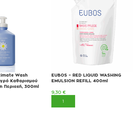
ntimate Wash
EUBOS – RED LIQUID WASHING
Υγρό Καθαρισμού
EMULSION REFILL 400ml
η Περιοχή, 300ml
9,30
€
ΠΡΟΣΘΉΚΗ ΣΤΟ ΚΑΛΆΘΙ
ΚΑΛΆΘΙ