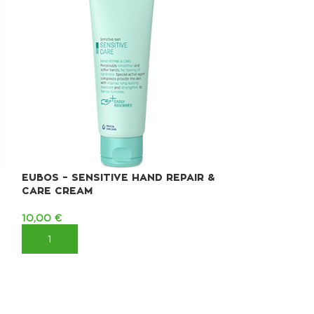
EUBOS – SENSITIVE HAND REPAIR &
EUBOS UREA 1
CARE CREAM
BODY LOTION
10,00
€
15,40
€
ΠΡΟΣΘΉΚΗ ΣΤΟ ΚΑΛΆΘΙ
ΠΡΟΣΘΉΚΗ ΣΤ