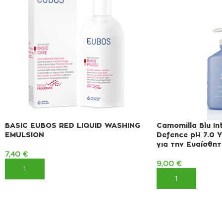
BASIC EUBOS RED LIQUID WASHING
Camomilla Blu I
EMULSION
Defence pH 7.0 
για την Ευαίσθητ
7,40
€
9,00
€
ΠΡΟΣΘΉΚΗ ΣΤΟ ΚΑΛΆΘΙ
ΠΡΟΣΘΉΚΗ ΣΤΟ 