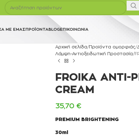
ΚΆ ΜΕ ΕΜΆΣ
ΠΡΟΪΌΝΤΑ
BLOG
ΕΠΙΚΟΙΝΩΝΊΑ
Αρχική σελίδα
Προϊόντα ομορφιάς
Λάμψη-Αντιοξειδωτική Προστασία
F
FROIKA ANTI-
CREAM
35,70
€
PREMIUM BRIGHTENING
30ml