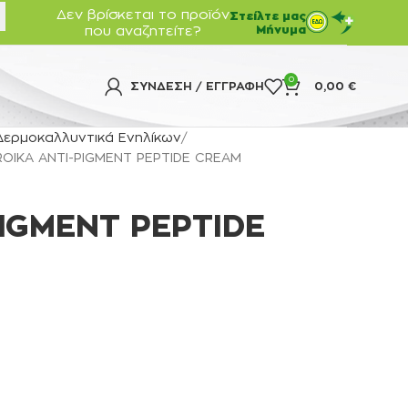
Δεν βρίσκεται το προϊόν
Στείλτε μας
που αναζητείτε?
Μήνυμα
0
ΣΎΝΔΕΣΗ / ΕΓΓΡΑΦΉ
0,00
€
Δερμοκαλλυντικά Ενηλίκων
ROIKA ANTI-PIGMENT PEPTIDE CREAM
PIGMENT PEPTIDE