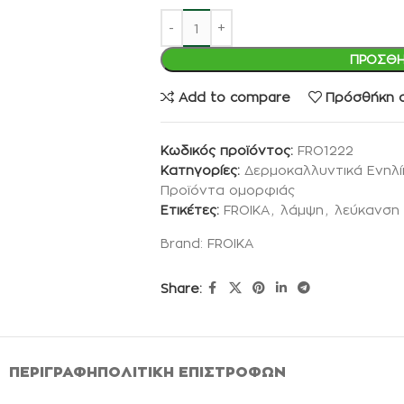
ΠΡΟΣΘΉ
Add to compare
Πρόσθήκη σ
Κωδικός προϊόντος:
FRO1222
Κατηγορίες:
Δερμοκαλλυντικά Ενηλ
Προϊόντα ομορφιάς
Ετικέτες:
FROIKA
,
λάμψη
,
λεύκανση
Brand:
FROIKA
Share:
ΠΕΡΙΓΡΑΦΉ
ΠΟΛΙΤΙΚΉ ΕΠΙΣΤΡΟΦΏΝ