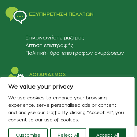
ΕΞΥΠΗΡΈΤΗΣΗ ΠΕΛΑΤΏΝ
Επικοινωνήστε μαζί μας
Αίτηση επιστροφής
Πολιτική- όροι επιστροφών ακυρώσεων
ΛΟΓΑΡΙΑΣΜΟΣ
We value your privacy
Στοιχεία λογαριασμού
We use cookies to enhance your browsing
Λίστα αγαπημένων
experience, serve personalised ads or content,
and analyse our traffic. By clicking "Accept All", you
Copyright 2024 Developed & Designed by
Best Cybernetics
consent to our use of cookies.
Customise
Reject All
Accept All
0