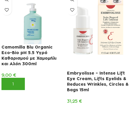
Camomilla Blu Organic
Eco-Bio pH 5.5 Υγρό
Καθαρισμού με Χαμομήλι
και Αλόη 300ml
Embryolisse – Intense Lift
9,00
€
Eye Cream, Lifts Eyelids &
ΠΡΟΣΘΉΚΗ ΣΤΟ ΚΑΛΆΘΙ
Reduces Wrinkles, Circles &
Bags 15ml
31,25
€
ΠΡΟΣΘΉΚΗ ΣΤΟ ΚΑΛΆΘΙ