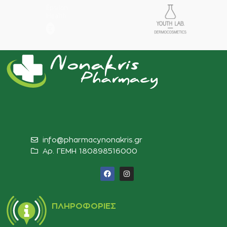
info@pharmacynonakris.gr
Αρ. ΓΕΜΗ 180898516000‬
ΠΛΗΡΟΦΟΡΊΕΣ