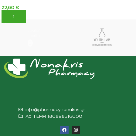
22,60
€
ΠΡΟΣΘΉΚΗ ΣΤΟ ΚΑΛΆΘΙ
info@pharmacynonakris.gr
Αρ. ΓΕΜΗ 180898516000‬