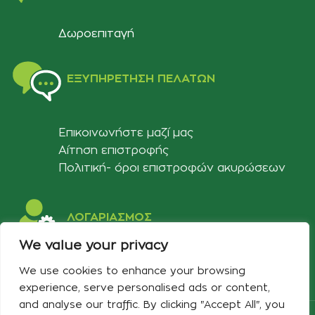
Δωροεπιταγή
ΕΞΥΠΗΡΈΤΗΣΗ ΠΕΛΑΤΏΝ
Επικοινωνήστε μαζί μας
Αίτηση επιστροφής
Πολιτική- όροι επιστροφών ακυρώσεων
ΛΟΓΑΡΙΑΣΜΟΣ
We value your privacy
Στοιχεία λογαριασμού
We use cookies to enhance your browsing
Λίστα αγαπημένων
experience, serve personalised ads or content,
and analyse our traffic. By clicking "Accept All", you
Copyright 2024 Developed & Designed by
Best Cybernetics