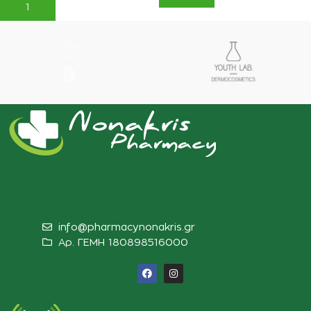
ΠΡΟΣΘΉΚΗ ΣΤΟ ΚΑΛΆΘΙ
info@pharmacynonakris.gr
Αρ. ΓΕΜΗ 180898516000‬