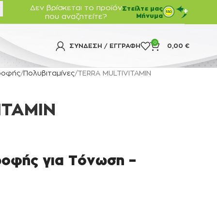
Δεν βρίσκεται το προϊόν
Στείλτε μας
που αναζητείτε?
Μήνυμα
0
ΣΎΝΔΕΣΗ / ΕΓΓΡΑΦΉ
0,00
€
ροφής
Πολυβιταμίνες
TERRA MULTIVITAMIN
ITAMIN
οφής για Τόνωση –