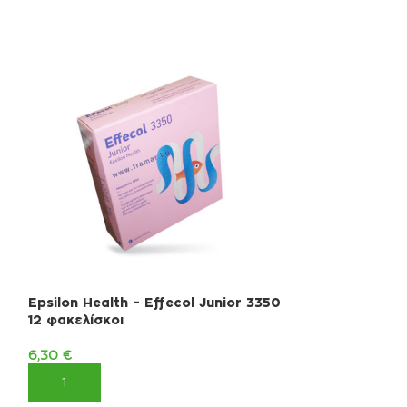
Epsilon Health – Effecol Junior 3350
Eviol – B-Com
12 φακελίσκοι
Κάψουλες
6,30
€
10,60
€
ΠΡΟΣΘΉΚΗ ΣΤΟ ΚΑΛΆΘΙ
ΠΡΟΣΘΉΚΗ ΣΤ