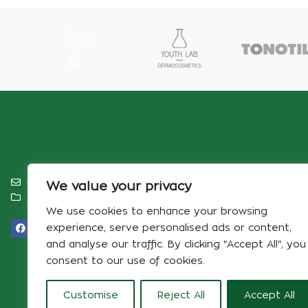
info@pharmacynonakris.gr
We value your privacy
Αρ. ΓΕΜΗ 180898516000‬
We use cookies to enhance your browsing
experience, serve personalised ads or content,
and analyse our traffic. By clicking "Accept All", you
consent to our use of cookies.
Customise
Reject All
Accept All