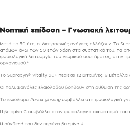
Νοητική επίδοση – Γνωσιακή λειτο
Μετά τα 50 έτη, οι διατροφικές ανάγκες αλλάζουν. Το Sup
ατόμων άνω των 50 ετών χάρη στα συστατικά του, τα οποί
φυσιολογική λειτουργία του νευρικού συστήματος, στην π
οργανισμού.*
Το Supradyn
Vitality 50+ περιέχει 12 Βιταμίνες, 9 μέταλλα
®
Οι πολυφαινόλες ελαιόλαδου βοηθούν στη ρύθμιση της αρτ
Το εκχύλισμα
Panax ginseng
συμβάλλει στη φυσιολογική γνω
Η βιταμίνη C συμβάλλει στον φυσιολογικό σχηματισμό του
Η σύνθεσή του δεν περιέχει βιταμίνη Κ.