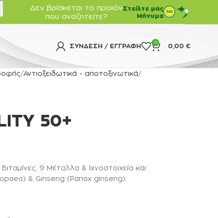
Δεν βρίσκεται το προϊόν
Στείλτε μας
που αναζητείτε?
Μήνυμα
0
ΣΎΝΔΕΣΗ / ΕΓΓΡΑΦΉ
0,00
€
ροφής
Αντιοξειδωτικά - αποτοξινωτικά
LITY 50+
 Βιταμίνες, 9 Μέταλλα & Ιχνοστοιχεία και
opaea) & Ginseng (Panax ginseng).