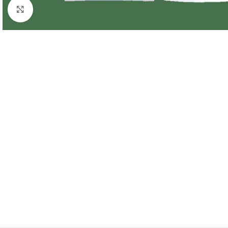
Κλικ για μεγέθυνση