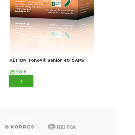
Κάψουλες
10,85
€
ΠΡΟΣΘΉΚΗ ΣΤ
ALTION Tonovit Senior 40 CAPS
25,90
€
ΠΡΟΣΘΉΚΗ ΣΤΟ ΚΑΛΆΘΙ