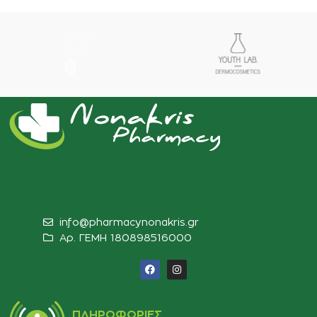
info@pharmacynonakris.gr
Αρ. ΓΕΜΗ 180898516000‬
ΠΛΗΡΟΦΟΡΊΕΣ