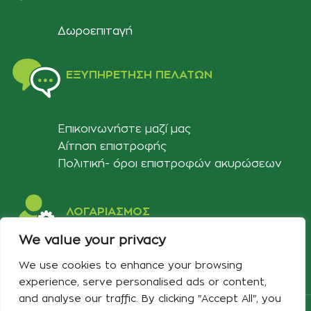
Δωροεπιταγή
ΕΞΥΠΗΡΈΤΗΣΗ ΠΕΛΑΤΏΝ
Επικοινωνήστε μαζί μας
Αίτηση επιστροφής
Πολιτική- όροι επιστροφών ακυρώσεων
ΛΟΓΑΡΙΑΣΜΟΣ
We value your privacy
Στοιχεία λογαριασμού
We use cookies to enhance your browsing
Λίστα αγαπημένων
experience, serve personalised ads or content,
and analyse our traffic. By clicking "Accept All", you
Copyright 2024 Developed & Designed by
Best Cybernetics