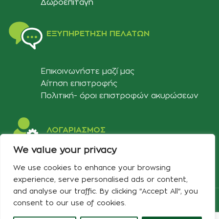
Δωροεπιταγή
ΕΞΥΠΗΡΈΤΗΣΗ ΠΕΛΑΤΏΝ
Επικοινωνήστε μαζί μας
Αίτηση επιστροφής
Πολιτική- όροι επιστροφών ακυρώσεων
ΛΟΓΑΡΙΑΣΜΟΣ
We value your privacy
Στοιχεία λογαριασμού
We use cookies to enhance your browsing
Λίστα αγαπημένων
experience, serve personalised ads or content,
and analyse our traffic. By clicking "Accept All", you
Copyright 2024 Developed & Designed by
Best Cybernetics
consent to our use of cookies.