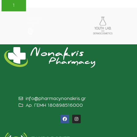
ΠΡΟΣΘΉΚΗ ΣΤΟ ΚΑΛΆΘΙ
info@pharmacynonakris.gr
Αρ. ΓΕΜΗ 180898516000‬