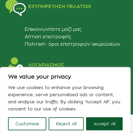
ΕΞΥΠΗΡΈΤΗΣΗ ΠΕΛΑΤΏΝ
Επικοινωνήστε μαζί μας
Αίτηση επιστροφής
Πολιτική- όροι επιστροφών ακυρώσεων
ΛΟΓΑΡΙΑΣΜΟΣ
We value your privacy
Στοιχεία λογαριασμού
We use cookies to enhance your browsing
Λίστα αγαπημένων
experience, serve personalised ads or content,
and analyse our traffic. By clicking "Accept All", you
Copyright 2024 Developed & Designed by
Best Cybernetics
consent to our use of cookies.
Customise
Reject All
Accept All
0
τάστημα
Αγαπημένα
Ο λογαριασμός μου
Καλάθι