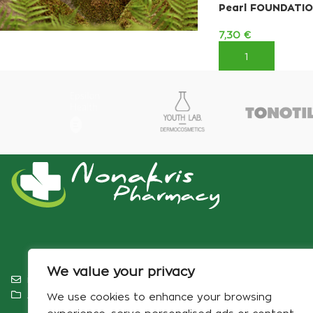
Pearl FOUNDATI
7,30
€
ΠΡΟΣΘΉΚΗ ΣΤΟ 
ΔΩΡΟ 1
ΑΦΡΟΛΟΥΤΡΟ
KORRES
Με αγορές 2 περιποίησης
ανδρικής σειράς
We value your privacy
info@pharmacynonakris.gr
Αρ. ΓΕΜΗ 180898516000‬
We use cookies to enhance your browsing