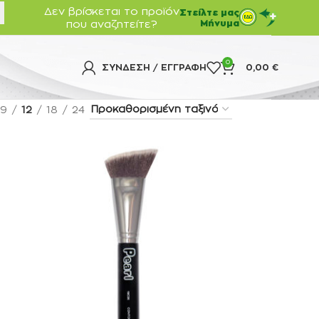
Δεν βρίσκεται το προϊόν
Στείλτε μας
που αναζητείτε?
Μήνυμα
0
ΣΎΝΔΕΣΗ / ΕΓΓΡΑΦΉ
0,00
€
9
12
18
24