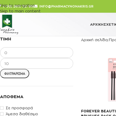
Skip to navigation
(+30) 2610 321 916
INFO@PHARMACYNONAKRIS.GR
Skip to main content
ΑΡΧΙΚΉ
ΣΧΕΤΙ
ΤΙΜΉ
Αρχική σελίδα
Πρ
ΦΙΛΤΡΆΡΙΣΜΑ
ΑΠΌΘΕΜΑ
Σε προσφορά
FOREVER BEAUTI
Άμεσα διαθέσιμο
BRUSHES PACK O