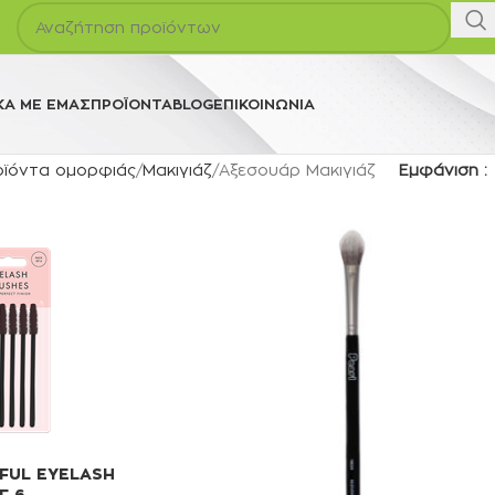
ΚΆ ΜΕ ΕΜΆΣ
ΠΡΟΪΌΝΤΑ
BLOG
ΕΠΙΚΟΙΝΩΝΊΑ
οϊόντα ομορφιάς
Μακιγιάζ
Αξεσουάρ Μακιγιάζ
Εμφάνιση
FUL EYELASH
F 6